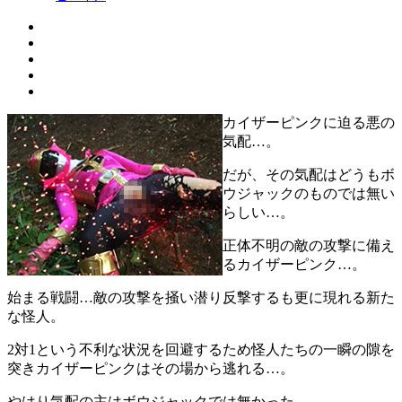
カイザーピンクに迫る悪の
気配…。
だが、その気配はどうもボ
ウジャックのものでは無い
らしい…。
正体不明の敵の攻撃に備え
るカイザーピンク…。
始まる戦闘…敵の攻撃を掻い潜り反撃するも更に現れる新た
な怪人。
2対1という不利な状況を回避するため怪人たちの一瞬の隙を
突きカイザーピンクはその場から逃れる…。
やはり気配の主はボウジャックでは無かった。