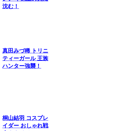
沈む！
真田みづ稀 トリニ
ティーガール 王族
ハンター強襲！
桐山結羽 コスプレ
イダー おしゃれ戦