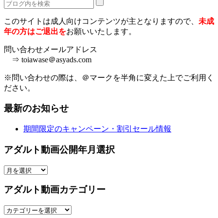
このサイトは成人向けコンテンツが主となりますので、
未成
年の方はご退出を
お願いいたします。
問い合わせメールアドレス
⇒ toiawase＠asyads.com
※問い合わせの際は、＠マークを半角に変えた上でご利用く
ださい。
最新のお知らせ
期間限定のキャンペーン・割引セール情報
アダルト動画公開年月選択
ア
ダ
アダルト動画カテゴリー
ル
ト
ア
動