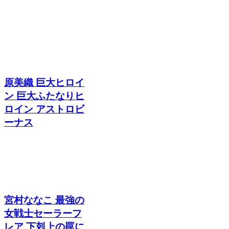
原美織 巨大ヒロイ
ン 巨大ふたなりヒ
ロイン アストロビ
ーナス
宮村ななこ 最強の
女戦士セーラーフ
レア 下剋上の罠に