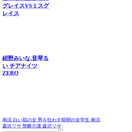
グレイスVSミスグ
レイス
紺野みいな,音琴る
い チアナイツ
ZERO
南涼 白い肌の女 男を狂わす暗闇の女学生 南涼
森沢リサ 禁断介護 森沢リサ